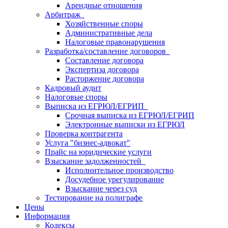
Арендные отношения
Арбитраж
Хозяйственные споры
Административные дела
Налоговые правонарушения
Разработка/составление договоров
Составление договора
Экспертиза договора
Расторжение договора
Кадровый аудит
Налоговые споры
Выписка из ЕГРЮЛ/ЕГРИП
Срочная выписка из ЕГРЮЛ/ЕГРИП
Электронные выписки из ЕГРЮЛ
Проверка контрагента
Услуга "бизнес-адвокат"
Прайс на юридические услуги
Взыскание задолженностей
Исполнительное производство
Досудебное урегулирование
Взыскание через суд
Тестирование на полиграфе
Цены
Информация
Кодексы