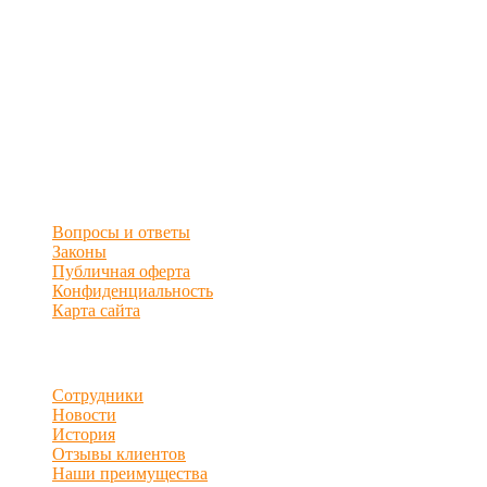
Куда обратиться
Финансово-Правовая Компания «Бизнес и Право»
предоставляет помощь и консультации по налоговым
правонарушениям. Мы гарантируем высокое качество
юридических услуг. Для оформления заявки обращайтесь к
менеджерам по работе с клиентами по указанным телефонам.
Сервис и поддержка
Вопросы и ответы
Законы
Публичная оферта
Конфиденциальность
Карта сайта
О компании
Сотрудники
Новости
История
Отзывы клиентов
Наши преимущества