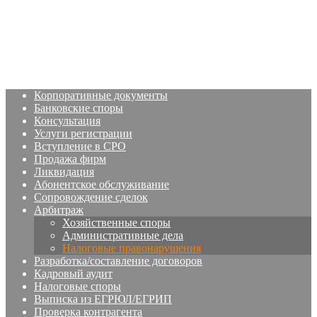
Налоговые правонарушения
Главная
Для бизнеса
Арбитраж
Налоговые правонарушения
Корпоративные документы
Банковские споры
Консультация
Услуги регистрации
Вступление в СРО
Продажа фирм
Ликвидация
Абонентское обслуживание
Сопровождение сделок
Арбитраж
Хозяйственные споры
Административные дела
Налоговые правонарушения
Разработка/составление договоров
Кадровый аудит
Налоговые споры
Выписка из ЕГРЮЛ/ЕГРИП
Проверка контрагента