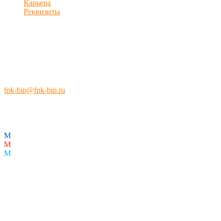
Карьера
Реквизиты
Контакты
Телефон:
+7 (495) 984-04-46
+7 (495) 252-70-55
E-mail:
fpk-bip@fpk-bip.ru
Skype:
fpk.bip
Адрес:
М
.АРБАТСКАЯ
М
.БИБЛИОТЕКА ИМЕНИ ЛЕНИНА
М
.АЛЕКСАНДРОВСКИЙ САД
г. Москва, ул. Воздвиженка, д. 7/6, стр. 1
Мы в соцсетях